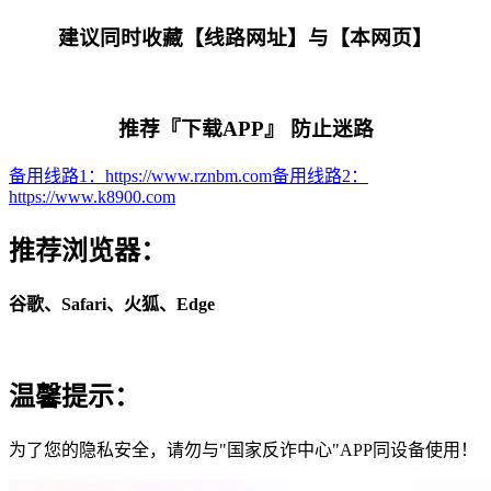
建议同时收藏【线路网址】与【本网页】
推荐『下载APP』 防止迷路
备用线路
1
：
https://www.rznbm.com
备用线路
2
：
https://www.k8900.com
推荐浏览器：
谷歌、Safari、火狐、Edge
温馨提示：
为了您的隐私安全，请勿与"国家反诈中心"APP同设备使用！