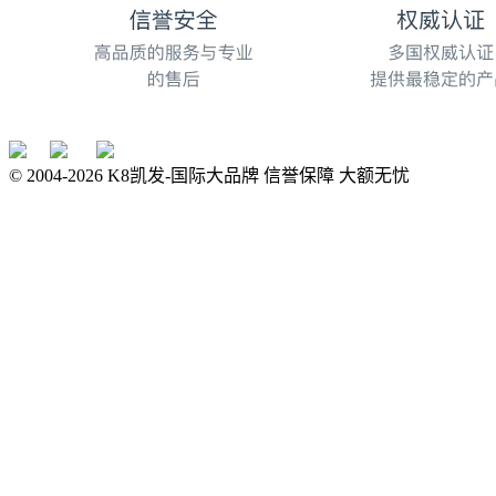
© 2004-
2026
K8凯发-国际大品牌 信誉保障 大额无忧