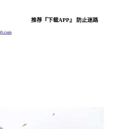
推荐『下载APP』 防止迷路
00.com