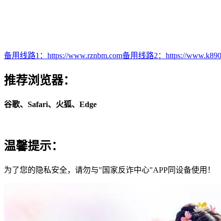
备用线路
1
：
https://www.rznbm.com
备用线路
2
：
https://www.k89
推荐浏览器：
谷歌、Safari、火狐、Edge
温馨提示：
为了您的隐私安全，请勿与"国家反诈中心"APP同设备使用！