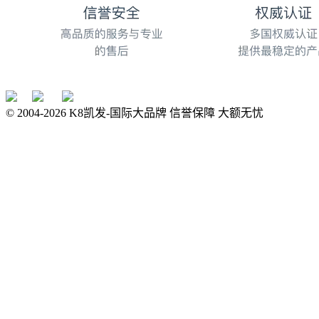
© 2004-
2026
K8凯发-国际大品牌 信誉保障 大额无忧