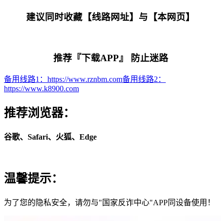
建议同时收藏【线路网址】与【本网页】
推荐『下载APP』 防止迷路
备用线路
1
：
https://www.rznbm.com
备用线路
2
：
https://www.k8900.com
推荐浏览器：
谷歌、Safari、火狐、Edge
温馨提示：
为了您的隐私安全，请勿与"国家反诈中心"APP同设备使用！