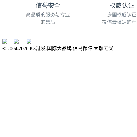
© 2004-
2026
K8凯发-国际大品牌 信誉保障 大额无忧