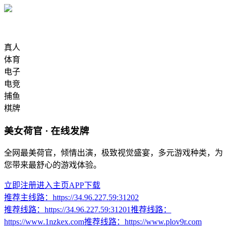
真人
体育
电子
电竞
捕鱼
棋牌
美女荷官 · 在线发牌
全网最美荷官，倾情出演，极致视觉盛宴，多元游戏种类，为
您带来最舒心的游戏体验。
立即注册
进入主页
APP下载
推荐主线路：
https://34.96.227.59:31202
推荐线路：
https://34.96.227.59:31201
推荐线路：
https://www.1nzkex.com
推荐线路：
https://www.plov9r.com