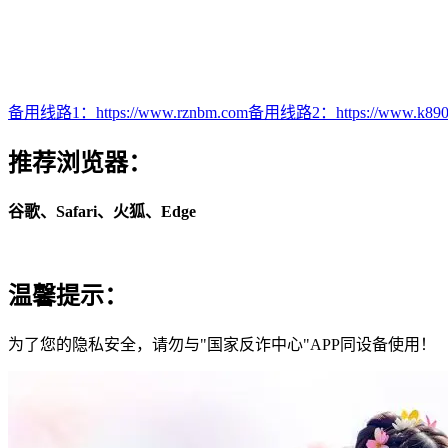
备用线路
1
：
https://www.rznbm.com
备用线路
2
：
https://www.k89
推荐浏览器：
谷歌、Safari、火狐、Edge
温馨提示：
为了您的隐私安全，请勿与"国家反诈中心"APP同设备使用！