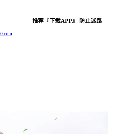
推荐『下载APP』 防止迷路
00.com